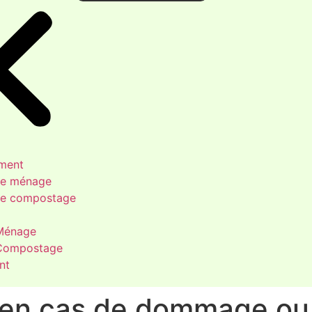
ment
ce ménage
ce compostage
 Ménage
 Compostage
nt
 en cas de dommage ou 