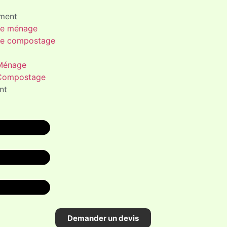
ment
ce ménage
ce compostage
 Ménage
 Compostage
nt
Demander un devis